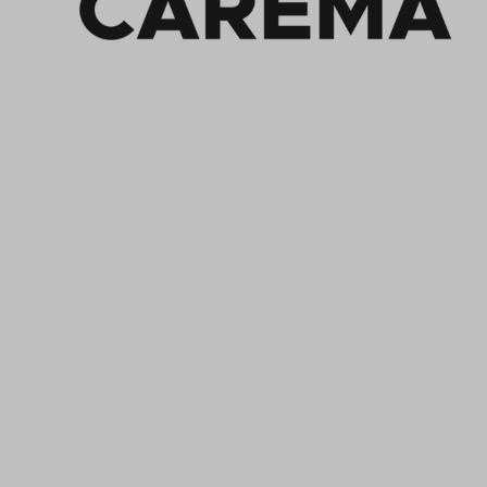
Kontakt
Carema Office DE
Carema GmbH
Lütticher Str. 132
D-40547 Düsseldorf
+49 (0)211 9367 8390
info@carema.de
© Copyright 2026 Carema GmbH. Alle Rechte vorbehalten.
Datenschutz
|
Impressum
Carema Warehouse
Carema Hardware BV
Bohemenstraat 9
8028 SB Zwolle
Niederlande
Kundendienst