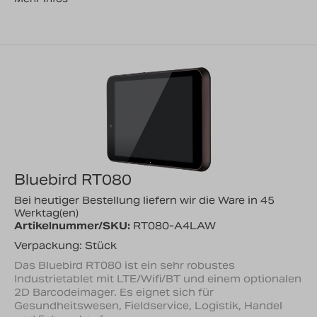
Bluebird RT080
Bei heutiger Bestellung liefern wir die Ware in 45
Werktag(en)
Artikelnummer/SKU:
RT080-A4LAW
Verpackung: Stück
Das Bluebird RT080 ist ein sehr robustes
Industrietablet mit LTE/Wifi/BT und einem optionalen
2D Barcodeimager. Es eignet sich für
Gesundheitswesen, Fieldservice, Logistik, Handel