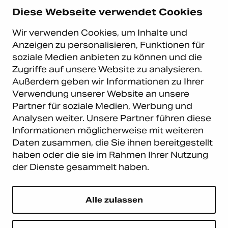
D-40547 Düsseldorf
Diese Webseite verwendet Cookies
+49 (0)211 9367 8390
Wir verwenden Cookies, um Inhalte und
info@carema.de
Anzeigen zu personalisieren, Funktionen für
© Copyright 2026 Carema
soziale Medien anbieten zu können und die
GmbH. Alle Rechte vorbehalten.
Zugriffe auf unsere Website zu analysieren.
Datenschutz
|
Impressum
Außerdem geben wir Informationen zu Ihrer
Carema Warehouse
Kundendienst
Verwendung unserer Website an unsere
Partner für soziale Medien, Werbung und
Carema Hardware BV
Serviceabteilung
Analysen weiter. Unsere Partner führen diese
Bohemenstraat 9
8028 SB Zwolle
Informationen möglicherweise mit weiteren
Niederlande
Daten zusammen, die Sie ihnen bereitgestellt
haben oder die sie im Rahmen Ihrer Nutzung
Newsletter abonnieren
der Dienste gesammelt haben.
E-Mail
*
Alle zulassen