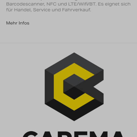
Barcodescanner, NFC und LTE/Wifi/BT. Es eignet sich
für Handel, Service und Fahrverkauf.
Mehr Infos