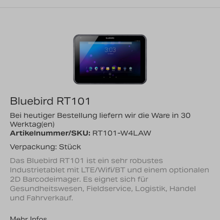
Bluebird RT101
Bei heutiger Bestellung liefern wir die Ware in 30
Werktag(en)
Artikelnummer/SKU:
RT101-W4LAW
Verpackung: Stück
Das Bluebird RT101 ist ein sehr robustes
Industrietablet mit LTE/Wifi/BT und einem optionalen
2D Barcodeimager. Es eignet sich für
Gesundheitswesen, Fieldservice, Logistik, Handel
und Fahrverkauf.
Mehr Infos