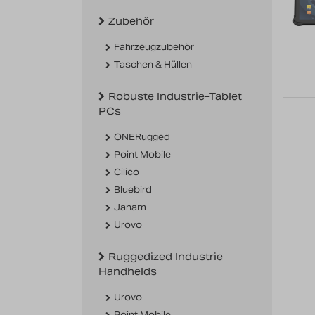
Zubehör
Fahrzeugzubehör
Taschen & Hüllen
Robuste Industrie-Tablet
PCs
ONERugged
Point Mobile
Cilico
Bluebird
Janam
Urovo
Ruggedized Industrie
Handhelds
Urovo
Point Mobile