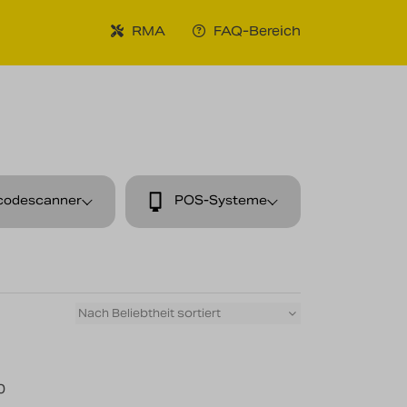
RMA
FAQ-Bereich
codescanner
POS-Systeme
0