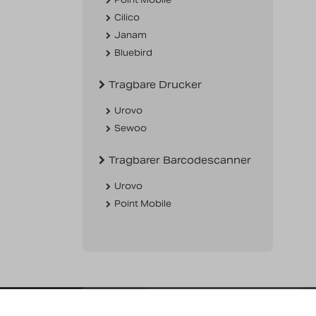
Cilico
Janam
Bluebird
Tragbare Drucker
Urovo
Sewoo
Tragbarer Barcodescanner
Urovo
Point Mobile