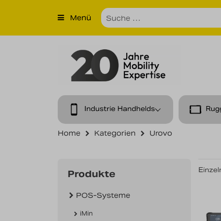
×
Menü
Produkte
Unternehmen
Unsere Leistungen
Kontakt
Industrie Handhelds
Rug
News
Home
Kategorien
Urovo
Karriere
Einzel
Produkte
POS-Systeme
iMin