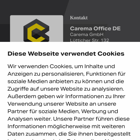
Kontakt
Carema Office DE
Carema GmbH
Lütticher Str. 132
D-40547 Düsseldorf
Diese Webseite verwendet Cookies
+49 (0)211 9367 8390
Wir verwenden Cookies, um Inhalte und
info@carema.de
Anzeigen zu personalisieren, Funktionen für
© Copyright 2026 Carema
soziale Medien anbieten zu können und die
GmbH. Alle Rechte vorbehalten.
Zugriffe auf unsere Website zu analysieren.
Datenschutz
|
Impressum
Außerdem geben wir Informationen zu Ihrer
Carema Warehouse
Kundendienst
Verwendung unserer Website an unsere
Partner für soziale Medien, Werbung und
Carema Hardware BV
Serviceabteilung
Analysen weiter. Unsere Partner führen diese
Bohemenstraat 9
8028 SB Zwolle
Informationen möglicherweise mit weiteren
Niederlande
Daten zusammen, die Sie ihnen bereitgestellt