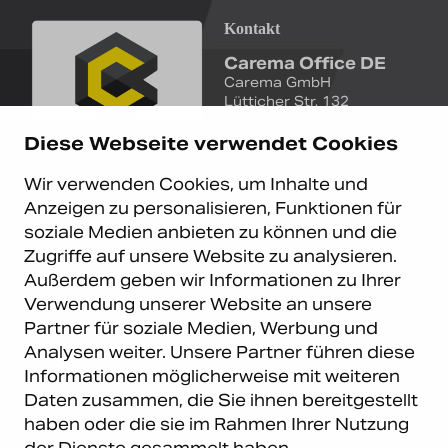
Kontakt
Carema Office DE
Carema GmbH
Lütticher Str. 132
D-40547 Düsseldorf
Diese Webseite verwendet Cookies
+49 (0)211 9367 8390
Wir verwenden Cookies, um Inhalte und
info@carema.de
Anzeigen zu personalisieren, Funktionen für
© Copyright 2026 Carema
soziale Medien anbieten zu können und die
GmbH. Alle Rechte vorbehalten.
Zugriffe auf unsere Website zu analysieren.
Datenschutz
|
Impressum
Außerdem geben wir Informationen zu Ihrer
Carema Warehouse
Kundendienst
Verwendung unserer Website an unsere
Partner für soziale Medien, Werbung und
Carema Hardware BV
Serviceabteilung
Analysen weiter. Unsere Partner führen diese
Bohemenstraat 9
8028 SB Zwolle
Informationen möglicherweise mit weiteren
Niederlande
Daten zusammen, die Sie ihnen bereitgestellt
haben oder die sie im Rahmen Ihrer Nutzung
Newsletter abonnieren