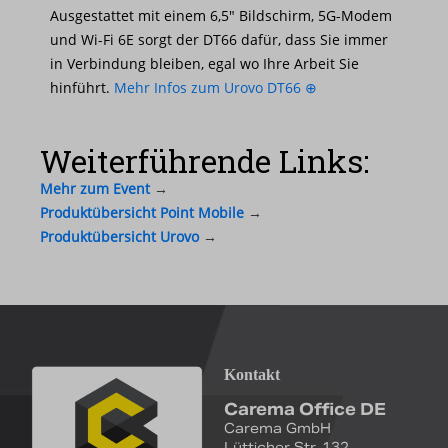
Ausgestattet mit einem 6,5″ Bildschirm, 5G-Modem
und Wi-Fi 6E sorgt der DT66 dafür, dass Sie immer
in Verbindung bleiben, egal wo Ihre Arbeit Sie
hinführt.
Mehr Infos zum Urovo DT66 ⊕
Weiterführende Links:
Mehr zum Event
→
Produktübersicht Point Mobile
→
Produktübersicht Urovo
→
Kontakt
Carema Office DE
Carema GmbH
Lütticher Str. 132