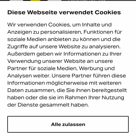
D-40547 Düsseldorf
Diese Webseite verwendet Cookies
+49 (0)211 9367 8390
Wir verwenden Cookies, um Inhalte und
info@carema.de
Anzeigen zu personalisieren, Funktionen für
© Copyright 2026 Carema
soziale Medien anbieten zu können und die
GmbH. Alle Rechte vorbehalten.
Zugriffe auf unsere Website zu analysieren.
Datenschutz
|
Impressum
Außerdem geben wir Informationen zu Ihrer
Carema Warehouse
Kundendienst
Verwendung unserer Website an unsere
Partner für soziale Medien, Werbung und
Carema Hardware BV
Serviceabteilung
Analysen weiter. Unsere Partner führen diese
Bohemenstraat 9
8028 SB Zwolle
Informationen möglicherweise mit weiteren
Niederlande
Daten zusammen, die Sie ihnen bereitgestellt
haben oder die sie im Rahmen Ihrer Nutzung
Newsletter abonnieren
der Dienste gesammelt haben.
E-Mail
*
Alle zulassen