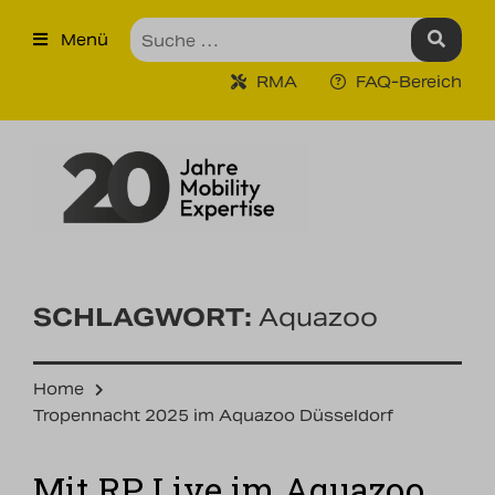
×
Menü
Produkte
RMA
FAQ-Bereich
Robuste Industrie-Tablet PCs
Ruggedized Industrie
Handhelds
Tragbare Drucker
Tragbare Barcodescanner
SCHLAGWORT:
Aquazoo
Unternehmen
Home
Unsere Leistungen
Tropennacht 2025 im Aquazoo Düsseldorf
Kontakt
Mit RP Live im Aquazoo