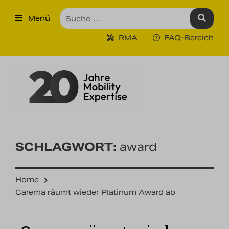
×
Menü
Produkte
RMA
FAQ-Bereich
Robuste Industrie-Tablet PCs
Ruggedized Industrie
Handhelds
Tragbare Drucker
Tragbare Barcodescanner
SCHLAGWORT:
award
Unternehmen
Home
Unsere Leistungen
Carema räumt wieder Platinum Award ab
Kontakt