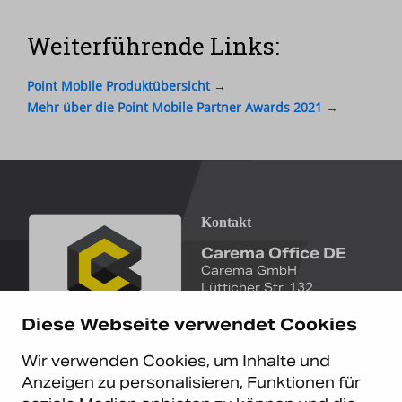
Weiterführende Links:
Point Mobile Produktübersicht
→
Mehr über die Point Mobile Partner Awards 2021
→
Kontakt
Carema Office DE
Carema GmbH
Lütticher Str. 132
D-40547 Düsseldorf
Diese Webseite verwendet Cookies
+49 (0)211 9367 8390
Wir verwenden Cookies, um Inhalte und
info@carema.de
Anzeigen zu personalisieren, Funktionen für
© Copyright 2026 Carema