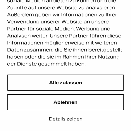
soziale Medien anbieten zu können und die
GmbH. Alle Rechte vorbehalten.
Zugriffe auf unsere Website zu analysieren.
Datenschutz
|
Impressum
Außerdem geben wir Informationen zu Ihrer
Carema Warehouse
Kundendienst
Verwendung unserer Website an unsere
Partner für soziale Medien, Werbung und
Carema Hardware BV
Serviceabteilung
Analysen weiter. Unsere Partner führen diese
Bohemenstraat 9
8028 SB Zwolle
Informationen möglicherweise mit weiteren
Niederlande
Daten zusammen, die Sie ihnen bereitgestellt
haben oder die sie im Rahmen Ihrer Nutzung
Newsletter abonnieren
der Dienste gesammelt haben.
E-Mail
*
Alle zulassen
Ablehnen
Details zeigen