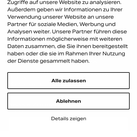
Lütticher Str. 132
Zugriffe auf unsere Website zu analysieren.
D-40547 Düsseldorf
Außerdem geben wir Informationen zu Ihrer
+49 (0)211 9367 8390
Verwendung unserer Website an unsere
Partner für soziale Medien, Werbung und
info@carema.de
Analysen weiter. Unsere Partner führen diese
© Copyright 2026 Carema
Informationen möglicherweise mit weiteren
GmbH. Alle Rechte vorbehalten.
Daten zusammen, die Sie ihnen bereitgestellt
Datenschutz
|
Impressum
haben oder die sie im Rahmen Ihrer Nutzung
der Dienste gesammelt haben.
Carema Warehouse
Kundendienst
Carema Hardware BV
Serviceabteilung
Bohemenstraat 9
Alle zulassen
8028 SB Zwolle
Niederlande
Ablehnen
Newsletter abonnieren
E-Mail
*
Details zeigen