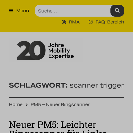
×
Menü
Produkte
RMA
FAQ-Bereich
Robuste Industrie-Tablet PCs
Ruggedized Industrie
Handhelds
Tragbare Drucker
Tragbare Barcodescanner
SCHLAGWORT:
scanner trigger
Unternehmen
Home
PM5 – Neuer Ringscanner
Unsere Leistungen
Neuer PM5: Leichter
Kontakt