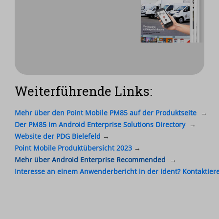
Weiterführende Links:
Jetzt ganzen
Artikel in der
Mehr über den Point Mobile PM85 auf der Produktseite
→
ident lesen
Der PM85 im Android Enterprise Solutions Directory
→
Website der PDG Bielefeld
→
Erfahren Sie mehr darüber,
Point Mobile Produktübersicht 2023
→
wie PDG mit Point Mobile
Mehr über Android Enterprise Recommended
→
Lieferprozesse optimiert.
Interesse an einem Anwenderbericht in der ident? Kontaktier
Jetzt lesen