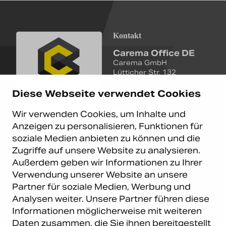
Kontakt
Carema Office DE
Carema GmbH
Lütticher Str. 132
D-40547 Düsseldorf
Diese Webseite verwendet Cookies
+49 (0)211 9367 8390
Wir verwenden Cookies, um Inhalte und
info@carema.de
Anzeigen zu personalisieren, Funktionen für
© Copyright 2026 Carema
soziale Medien anbieten zu können und die
GmbH. Alle Rechte vorbehalten.
Zugriffe auf unsere Website zu analysieren.
Datenschutz
|
Impressum
Außerdem geben wir Informationen zu Ihrer
Carema Warehouse
Kundendienst
Verwendung unserer Website an unsere
Partner für soziale Medien, Werbung und
Carema Hardware BV
Serviceabteilung
Analysen weiter. Unsere Partner führen diese
Bohemenstraat 9
8028 SB Zwolle
Informationen möglicherweise mit weiteren
Niederlande
Daten zusammen, die Sie ihnen bereitgestellt