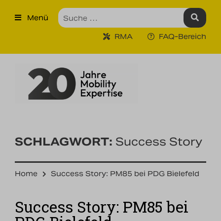
×
Menü
Produkte
RMA
FAQ-Bereich
Robuste Industrie-Tablet PCs
Ruggedized Industrie
Handhelds
Tragbare Drucker
Tragbare Barcodescanner
SCHLAGWORT:
Success Story
Unternehmen
Home
Success Story: PM85 bei PDG Bielefeld
Unsere Leistungen
Success Story: PM85 bei
Kontakt