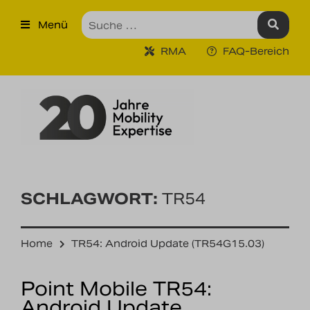
×
Menü
Produkte
RMA
FAQ-Bereich
Robuste Industrie-Tablet PCs
Ruggedized Industrie
Handhelds
Tragbare Drucker
Tragbare Barcodescanner
SCHLAGWORT:
TR54
Unternehmen
Home
TR54: Android Update (TR54G15.03)
Unsere Leistungen
Point Mobile TR54:
Kontakt
Android Update