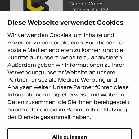
Carema GmbH
Lütticher Str. 132
D-40547 Düsseldorf
Diese Webseite verwendet Cookies
+49 (0)211 9367 8390
Wir verwenden Cookies, um Inhalte und
info@carema.de
Anzeigen zu personalisieren, Funktionen für
© Copyright 2026 Carema
soziale Medien anbieten zu können und die
GmbH. Alle Rechte vorbehalten.
Zugriffe auf unsere Website zu analysieren.
Datenschutz
|
Impressum
Außerdem geben wir Informationen zu Ihrer
Carema Warehouse
Kundendienst
Verwendung unserer Website an unsere
Partner für soziale Medien, Werbung und
Carema Hardware BV
Serviceabteilung
Analysen weiter. Unsere Partner führen diese
Bohemenstraat 9
8028 SB Zwolle
Informationen möglicherweise mit weiteren
Niederlande
Daten zusammen, die Sie ihnen bereitgestellt
haben oder die sie im Rahmen Ihrer Nutzung
Newsletter abonnieren
der Dienste gesammelt haben.
E-Mail
*
Alle zulassen