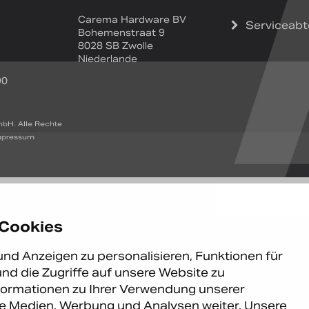
Carema Hardware BV
Serviceabt
Bohemenstraat 9
8028 SB Zwolle
Niederlande
90
bH. Alle Rechte
mpressum
 Cookies
nd Anzeigen zu personalisieren, Funktionen für
nd die Zugriffe auf unsere Website zu
formationen zu Ihrer Verwendung unserer
ale Medien, Werbung und Analysen weiter. Unsere