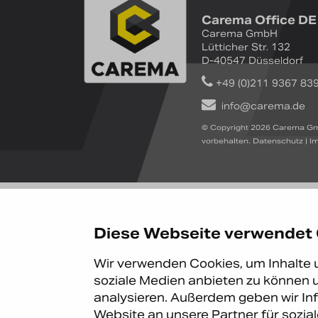
Carema Office DE
Carema GmbH
Lütticher Str. 132
D-40547 Düsseldorf
+49 (0)211 9367 83
info@carema.de
© Copyright 2026 Carema Gm
vorbehalten.
Datenschutz
|
I
Diese Webseite verwendet
Wir verwenden Cookies, um Inhalte u
soziale Medien anbieten zu können u
analysieren. Außerdem geben wir In
Website an unsere Partner für sozi