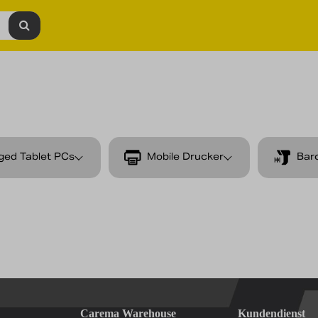
ged Tablet PCs
Mobile Drucker
Bar
Carema Warehouse
Kundendienst