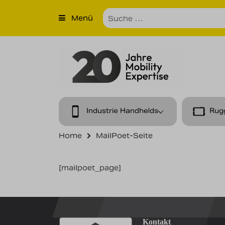
×
Menü
Produkte
Unternehmen
Unsere Leistungen
Kontakt
Industrie Handhelds
Rug
News
Home
MailPoet-Seite
Karriere
[mailpoet_page]
Kontakt