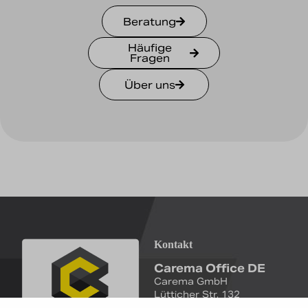
Beratung
Häufige
Fragen
Über uns
Kontakt
Carema Office DE
Carema GmbH
Lütticher Str. 132
D-40547 Düsseldorf