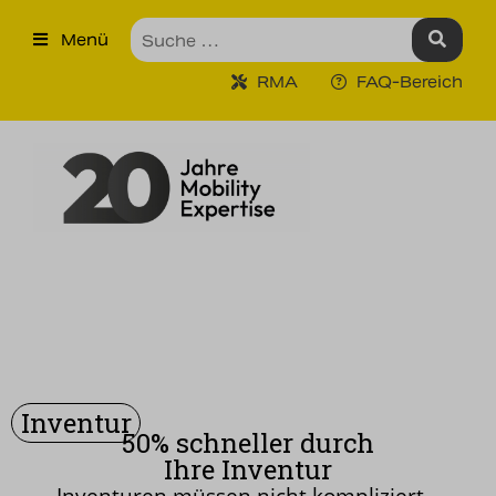
×
Menü
Produkte
RMA
FAQ-Bereich
Robuste Industrie-Tablet PCs
Ruggedized Industrie
Handhelds
Tragbare Drucker
Tragbare Barcodescanner
Unternehmen
Unsere Leistungen
Inventur
50% schneller durch
Kontakt
Ihre Inventur