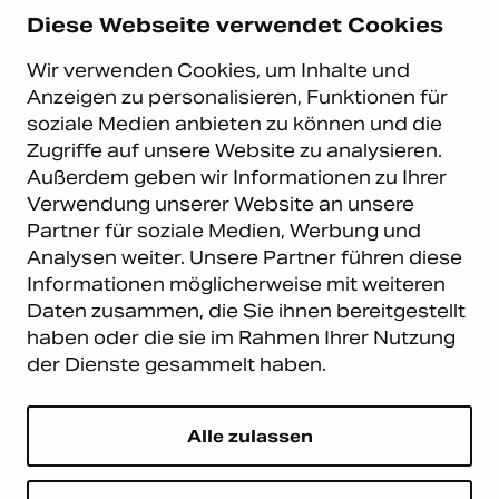
Diese Webseite verwendet Cookies
+49 (0)211 9367 8390
Wir verwenden Cookies, um Inhalte und
info@carema.de
Anzeigen zu personalisieren, Funktionen für
© Copyright 2026 Carema
soziale Medien anbieten zu können und die
GmbH. Alle Rechte vorbehalten.
Zugriffe auf unsere Website zu analysieren.
Datenschutz
|
Impressum
Außerdem geben wir Informationen zu Ihrer
Carema Warehouse
Kundendienst
Verwendung unserer Website an unsere
Partner für soziale Medien, Werbung und
Carema Hardware BV
Serviceabteilung
Analysen weiter. Unsere Partner führen diese
Bohemenstraat 9
8028 SB Zwolle
Informationen möglicherweise mit weiteren
Niederlande
Daten zusammen, die Sie ihnen bereitgestellt
haben oder die sie im Rahmen Ihrer Nutzung
Newsletter abonnieren
der Dienste gesammelt haben.
E-Mail
*
Alle zulassen