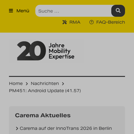
×
Menü
Produkte
RMA
FAQ-Bereich
Robuste Industrie-Tablet PCs
Ruggedized Industrie
Handhelds
Tragbare Drucker
Tragbare Barcodescanner
Home
Nachrichten
PM451: Android Update (41.57)
Unternehmen
Unsere Leistungen
Carema Aktuelles
Kontakt
Carema auf der InnoTrans 2026 in Berlin