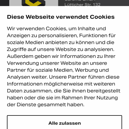
Lütticher Str. 132
D-40547 Düsseldorf
Diese Webseite verwendet Cookies
+49 (0)211 9367 8390
Wir verwenden Cookies, um Inhalte und
info@carema.de
Anzeigen zu personalisieren, Funktionen für
© Copyright 2026 Carema
soziale Medien anbieten zu können und die
GmbH. Alle Rechte vorbehalten.
Zugriffe auf unsere Website zu analysieren.
Datenschutz
|
Impressum
Außerdem geben wir Informationen zu Ihrer
Carema Warehouse
Kundendienst
Verwendung unserer Website an unsere
Partner für soziale Medien, Werbung und
Carema Hardware BV
Serviceabteilung
Analysen weiter. Unsere Partner führen diese
Bohemenstraat 9
8028 SB Zwolle
Informationen möglicherweise mit weiteren
Niederlande
Daten zusammen, die Sie ihnen bereitgestellt
haben oder die sie im Rahmen Ihrer Nutzung
Newsletter abonnieren
der Dienste gesammelt haben.
E-Mail
*
Alle zulassen