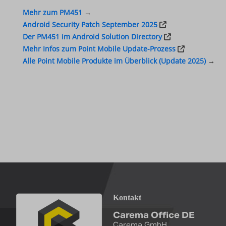
Mehr zum
PM451
→
Android Security Patch September 2025
Der PM451 im Android Solution Directory
Mehr Infos zum Point Mobile Update-Prozess
Alle Point Mobile Produkte im Überblick (Update 2025)
→
Kontakt
Carema Office DE
Carema GmbH