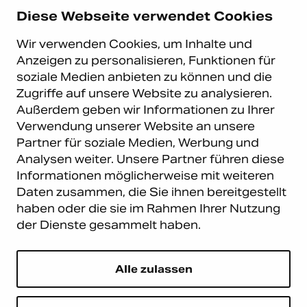
D-40547 Düsseldorf
Diese Webseite verwendet Cookies
+49 (0)211 9367 8390
Wir verwenden Cookies, um Inhalte und
info@carema.de
Anzeigen zu personalisieren, Funktionen für
© Copyright 2026 Carema
soziale Medien anbieten zu können und die
GmbH. Alle Rechte vorbehalten.
Zugriffe auf unsere Website zu analysieren.
Datenschutz
|
Impressum
Außerdem geben wir Informationen zu Ihrer
Carema Warehouse
Kundendienst
Verwendung unserer Website an unsere
Partner für soziale Medien, Werbung und
Carema Hardware BV
Serviceabteilung
Analysen weiter. Unsere Partner führen diese
Bohemenstraat 9
8028 SB Zwolle
Informationen möglicherweise mit weiteren
Niederlande
Daten zusammen, die Sie ihnen bereitgestellt
haben oder die sie im Rahmen Ihrer Nutzung
Newsletter abonnieren
der Dienste gesammelt haben.
E-Mail
*
Alle zulassen