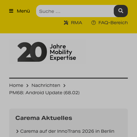
×
Menü
Produkte
RMA
FAQ-Bereich
Robuste Industrie-Tablet PCs
Ruggedized Industrie
Handhelds
Tragbare Drucker
Tragbare Barcodescanner
Home
Nachrichten
PM68: Android Update (68.02)
Unternehmen
Unsere Leistungen
Carema Aktuelles
Kontakt
Carema auf der InnoTrans 2026 in Berlin