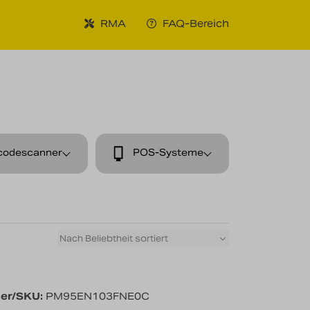
RMA
FAQ-Bereich
codescanner
POS-Systeme
er/SKU:
PM95EN103FNE0C