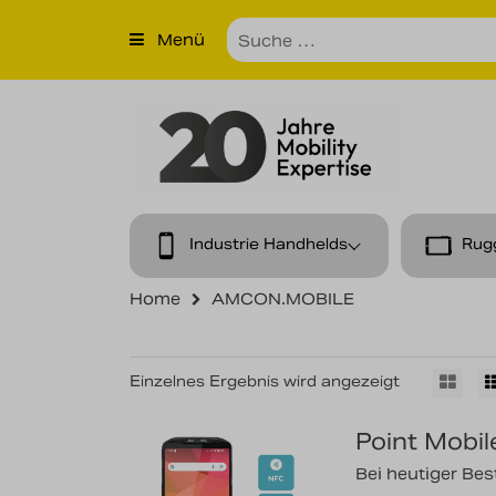
×
Menü
Produkte
Unternehmen
Unsere Leistungen
Kontakt
Industrie Handhelds
Rug
News
Home
AMCON.MOBILE
Karriere
Einzelnes Ergebnis wird angezeigt
Point Mobi
Bei heutiger Best