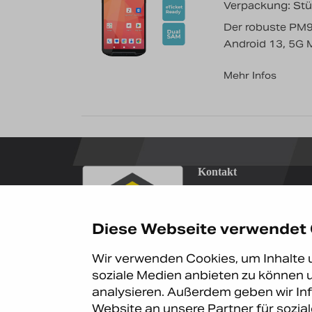
Verpackung: St
Der robuste PM95
Android 13, 5G 
Mehr Infos
Kontakt
Carema Office DE
Carema GmbH
Lütticher Str. 132
Diese Webseite verwendet
D-40547 Düsseldorf
Wir verwenden Cookies, um Inhalte u
+49 (0)211 9367 83
soziale Medien anbieten zu können u
info@carema.de
analysieren. Außerdem geben wir In
© Copyright 2026 Carema Gm
Website an unsere Partner für sozi