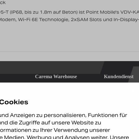
ück
-T (IP68, bis zu 1.8m auf Beton) ist Point Mobile's VDV-K
Modem, Wi-Fi 6E Technologie, 2xSAM Slots und In-Display-
Carema Warehouse
Kundendienst
Carema Hardware BV
Serviceabt
Bohemenstraat 9
8028 SB Zwolle
 Cookies
Niederlande
nd Anzeigen zu personalisieren, Funktionen für
90
nd die Zugriffe auf unsere Website zu
formationen zu Ihrer Verwendung unserer
bH. Alle Rechte
ale Medien, Werbung und Analysen weiter. Unsere