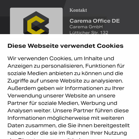
Kontakt
Carema Office DE
Carema GmbH
Lütticher Str. 132
D-40547 Düsseldorf
Diese Webseite verwendet Cookies
+49 (0)211 9367 8390
Wir verwenden Cookies, um Inhalte und
info@carema.de
Anzeigen zu personalisieren, Funktionen für
© Copyright 2026 Carema
soziale Medien anbieten zu können und die
GmbH. Alle Rechte vorbehalten.
Zugriffe auf unsere Website zu analysieren.
Datenschutz
|
Impressum
Außerdem geben wir Informationen zu Ihrer
Carema Warehouse
Kundendienst
Verwendung unserer Website an unsere
Partner für soziale Medien, Werbung und
Carema Hardware BV
Serviceabteilung
Analysen weiter. Unsere Partner führen diese
Bohemenstraat 9
8028 SB Zwolle
Informationen möglicherweise mit weiteren
Niederlande
Daten zusammen, die Sie ihnen bereitgestellt
haben oder die sie im Rahmen Ihrer Nutzung
Newsletter abonnieren