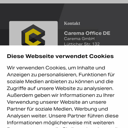
Kontakt
Carema Office DE
Carema GmbH
Lütticher Str. 132
D-40547 Düsseldorf
Diese Webseite verwendet Cookies
+49 (0)211 9367 8390
Wir verwenden Cookies, um Inhalte und
info@carema.de
Anzeigen zu personalisieren, Funktionen für
© Copyright 2026 Carema
soziale Medien anbieten zu können und die
GmbH. Alle Rechte vorbehalten.
Zugriffe auf unsere Website zu analysieren.
Datenschutz
|
Impressum
Außerdem geben wir Informationen zu Ihrer
Carema Warehouse
Kundendienst
Verwendung unserer Website an unsere
Partner für soziale Medien, Werbung und
Carema Hardware BV
Serviceabteilung
Analysen weiter. Unsere Partner führen diese
Bohemenstraat 9
8028 SB Zwolle
Informationen möglicherweise mit weiteren
Niederlande