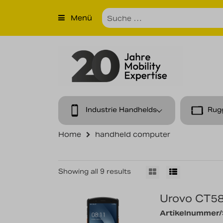
×
Menü
Produkte
Unternehmen
Unsere Leistungen
Kontakt
Industrie Handhelds
Rug
News
Home
handheld computer
Karriere
Showing all 9 results
Urovo CT5
Artikelnummer