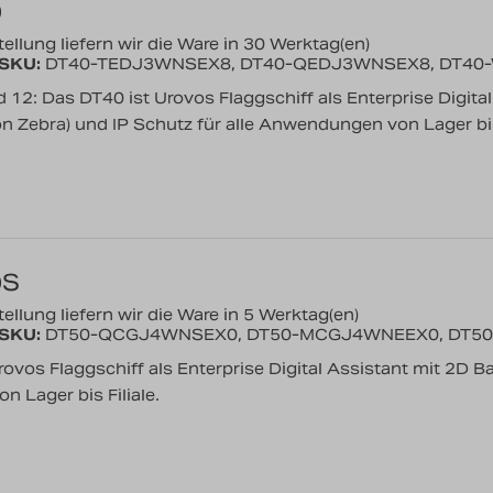
0
ellung liefern wir die Ware in 30 Werktag(en)
/SKU:
DT40-TEDJ3WNSEX8, DT40-QEDJ3WNSEX8, DT4
d 12: Das DT40 ist Urovos Flaggschiff als Enterprise Digita
 Zebra) und IP Schutz für alle Anwendungen von Lager bis 
0S
ellung liefern wir die Ware in 5 Werktag(en)
/SKU:
DT50-QCGJ4WNSEX0, DT50-MCGJ4WNEEX0, DT5
ovos Flaggschiff als Enterprise Digital Assistant mit 2D Ba
 Lager bis Filiale.