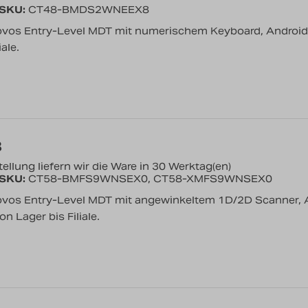
/SKU:
CT48-BMDS2WNEEX8
ovos Entry-Level MDT mit numerischem Keyboard, Android
ale.
8
ellung liefern wir die Ware in 30 Werktag(en)
/SKU:
CT58-BMFS9WNSEX0, CT58-XMFS9WNSEX0
ovos Entry-Level MDT mit angewinkeltem 1D/2D Scanner, An
 Lager bis Filiale.