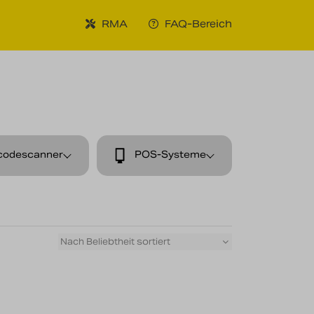
RMA
FAQ-Bereich
codescanner
POS-Systeme