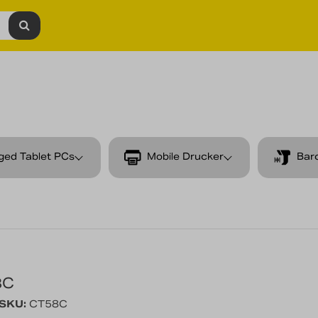
ged Tablet PCs
Mobile Drucker
Bar
8C
/SKU:
CT58C