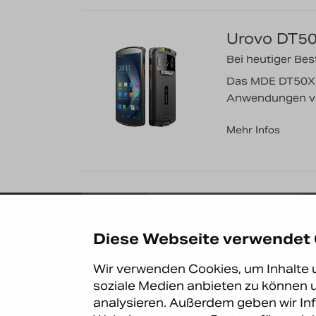
Urovo DT5
Bei heutiger Best
Das MDE DT50X is
Anwendungen von
Mehr Infos
Kontakt
Diese Webseite verwendet
Carema Office DE
Carema GmbH
Wir verwenden Cookies, um Inhalte u
Lütticher Str. 132
soziale Medien anbieten zu können u
D-40547 Düsseldorf
analysieren. Außerdem geben wir In
+49 (0)211 9367 83