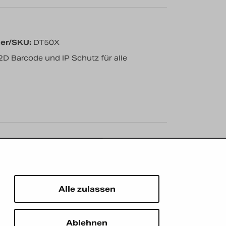
er/SKU:
DT50X
2D Barcode und IP Schutz für alle
Newsletter abonnieren
E-Mail
*
eilung
Alle zulassen
Ablehnen