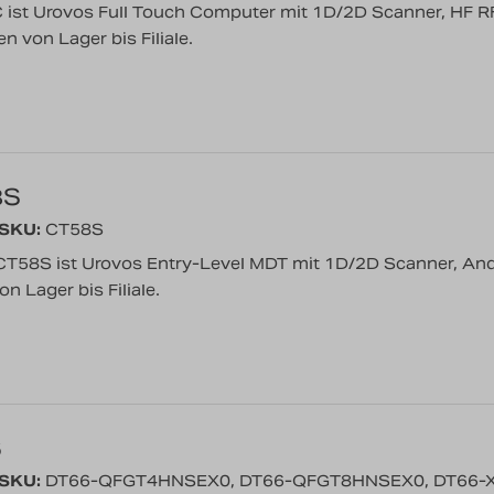
ist Urovos Full Touch Computer mit 1D/2D Scanner, HF RF
 von Lager bis Filiale.
8S
/SKU:
CT58S
T58S ist Urovos Entry-Level MDT mit 1D/2D Scanner, Andro
 Lager bis Filiale.
6
/SKU:
DT66-QFGT4HNSEX0, DT66-QFGT8HNSEX0, DT66-