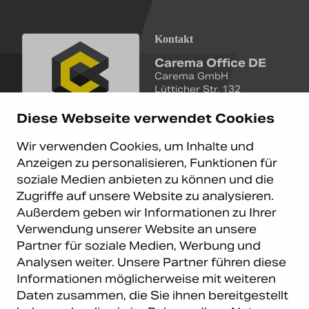
Kontakt
Carema Office DE
Carema GmbH
Lütticher Str. 132
D-40547 Düsseldorf
Diese Webseite verwendet Cookies
+49 (0)211 9367 8390
Wir verwenden Cookies, um Inhalte und
info@carema.de
Anzeigen zu personalisieren, Funktionen für
© Copyright 2026 Carema
soziale Medien anbieten zu können und die
GmbH. Alle Rechte vorbehalten.
Zugriffe auf unsere Website zu analysieren.
Datenschutz
|
Impressum
Außerdem geben wir Informationen zu Ihrer
Carema Warehouse
Kundendienst
Verwendung unserer Website an unsere
Partner für soziale Medien, Werbung und
Carema Hardware BV
Serviceabteilung
Analysen weiter. Unsere Partner führen diese
Bohemenstraat 9
8028 SB Zwolle
Informationen möglicherweise mit weiteren
Niederlande
Daten zusammen, die Sie ihnen bereitgestellt