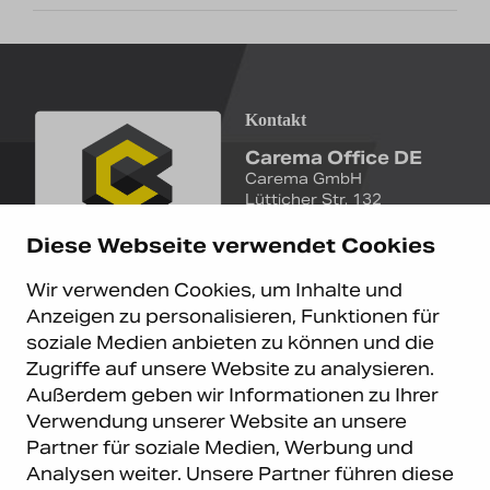
Kontakt
Carema Office DE
Carema GmbH
Lütticher Str. 132
D-40547 Düsseldorf
Diese Webseite verwendet Cookies
+49 (0)211 9367 8390
Wir verwenden Cookies, um Inhalte und
info@carema.de
Anzeigen zu personalisieren, Funktionen für
© Copyright 2026 Carema
soziale Medien anbieten zu können und die
GmbH. Alle Rechte vorbehalten.
Zugriffe auf unsere Website zu analysieren.
Datenschutz
|
Impressum
Außerdem geben wir Informationen zu Ihrer
Carema Warehouse
Kundendienst
Verwendung unserer Website an unsere
Partner für soziale Medien, Werbung und
Carema Hardware BV
Serviceabteilung
Analysen weiter. Unsere Partner führen diese
Bohemenstraat 9