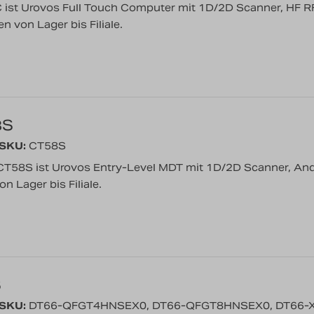
ist Urovos Full Touch Computer mit 1D/2D Scanner, HF RF
 von Lager bis Filiale.
8S
/SKU:
CT58S
T58S ist Urovos Entry-Level MDT mit 1D/2D Scanner, Andro
 Lager bis Filiale.
6
/SKU:
DT66-QFGT4HNSEX0, DT66-QFGT8HNSEX0, DT66-