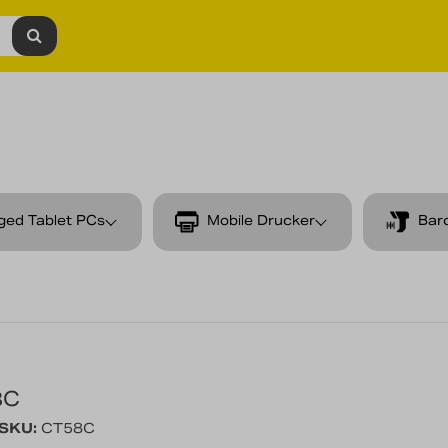
ged Tablet PCs
Mobile Drucker
Bar
8C
/SKU:
CT58C