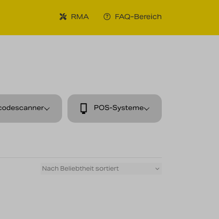
RMA
FAQ-Bereich
codescanner
POS-Systeme