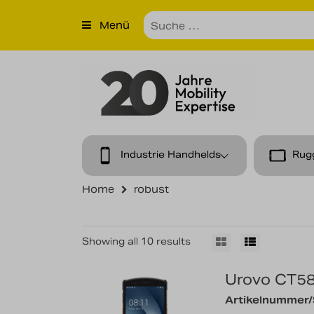
×
Menü
Produkte
Unternehmen
Unsere Leistungen
Kontakt
Industrie Handhelds
Rug
News
Home
robust
Karriere
Showing all 10 results
Urovo CT5
Artikelnummer