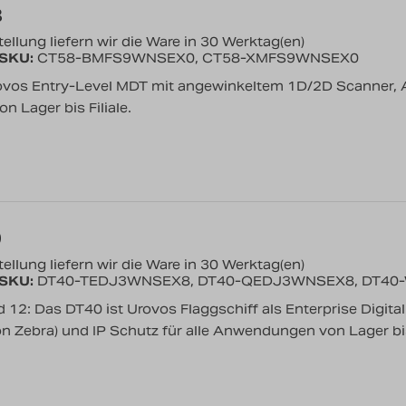
8
ellung liefern wir die Ware in 30 Werktag(en)
/SKU:
CT58-BMFS9WNSEX0, CT58-XMFS9WNSEX0
ovos Entry-Level MDT mit angewinkeltem 1D/2D Scanner, An
 Lager bis Filiale.
0
ellung liefern wir die Ware in 30 Werktag(en)
/SKU:
DT40-TEDJ3WNSEX8, DT40-QEDJ3WNSEX8, DT4
d 12: Das DT40 ist Urovos Flaggschiff als Enterprise Digita
 Zebra) und IP Schutz für alle Anwendungen von Lager bis 