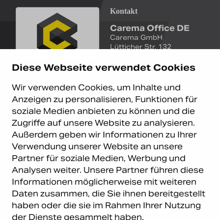
Kontakt
Carema Office DE
Carema GmbH
Lütticher Str. 132
D-40547 Düsseldorf
Diese Webseite verwendet Cookies
+49 (0)211 9367 8390
Wir verwenden Cookies, um Inhalte und
info@carema.de
Anzeigen zu personalisieren, Funktionen für
© Copyright 2026 Carema
soziale Medien anbieten zu können und die
GmbH. Alle Rechte vorbehalten.
Zugriffe auf unsere Website zu analysieren.
Datenschutz
|
Impressum
Außerdem geben wir Informationen zu Ihrer
Carema Warehouse
Kundendienst
Verwendung unserer Website an unsere
Partner für soziale Medien, Werbung und
Carema Hardware BV
Serviceabteilung
Analysen weiter. Unsere Partner führen diese
Bohemenstraat 9
8028 SB Zwolle
Informationen möglicherweise mit weiteren
Niederlande
Daten zusammen, die Sie ihnen bereitgestellt
haben oder die sie im Rahmen Ihrer Nutzung
Newsletter abonnieren
der Dienste gesammelt haben.