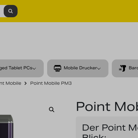
ged Tablet PCs
Mobile Drucker
Bar
nt Mobile
Point Mobile PM3
Point Mo
Der Point M
Blick: