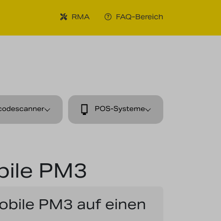
RMA
FAQ-Bereich
codescanner
POS-Systeme
bile PM3
obile PM3 auf einen