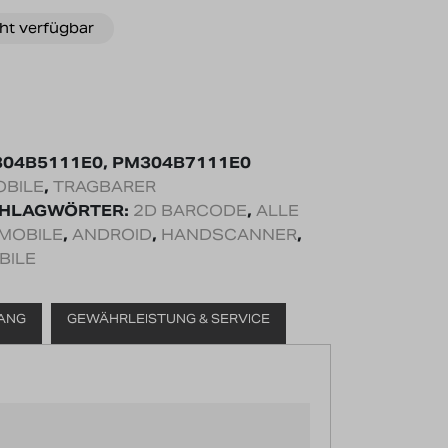
ht verfügbar
04B5111E0, PM304B7111E0
OBILE
,
TRAGBARER
HLAGWÖRTER:
2D BARCODE
,
ALLE
MOBILE
,
ANDROID
,
HANDSCANNER
,
BILE
ANG
GEWÄHRLEISTUNG & SERVICE