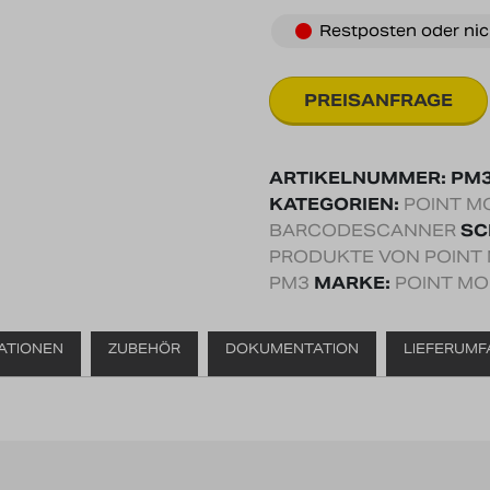
Restposten oder nic
ARTIKELNUMMER:
PM3
KATEGORIEN:
POINT M
BARCODESCANNER
SC
PRODUKTE VON POINT 
PM3
MARKE:
POINT MO
KATIONEN
ZUBEHÖR
DOKUMENTATION
LIEFERUMF