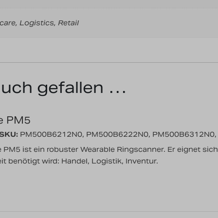
care, Logistics, Retail
auch gefallen …
le PM5
/SKU:
PM500B6212N0, PM500B6222N0, PM500B6312N0,
 PM5 ist ein robuster Wearable Ringscanner. Er eignet sic
t benötigt wird: Handel, Logistik, Inventur.