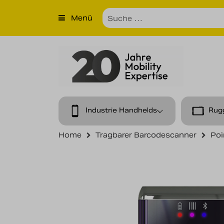
×
Menü
Produkte
Unternehmen
Unsere Leistungen
Kontakt
Industrie Handhelds
Rug
News
Home
Tragbarer Barcodescanner
Poi
Karriere