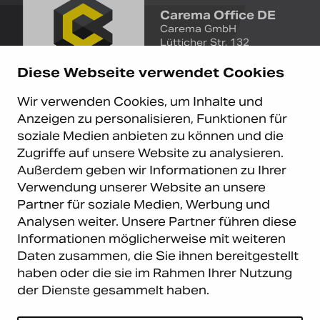
Carema Office DE
Carema GmbH
Lütticher Str. 132
D-40547 Düsseldorf
Diese Webseite verwendet Cookies
+49 (0)211 9367 8390
Wir verwenden Cookies, um Inhalte und
info@carema.de
Anzeigen zu personalisieren, Funktionen für
© Copyright 2026 Carema
soziale Medien anbieten zu können und die
GmbH. Alle Rechte vorbehalten.
Zugriffe auf unsere Website zu analysieren.
Datenschutz
|
Impressum
Außerdem geben wir Informationen zu Ihrer
Carema Warehouse
Kundendienst
Verwendung unserer Website an unsere
Partner für soziale Medien, Werbung und
Carema Hardware BV
Serviceabteilung
Analysen weiter. Unsere Partner führen diese
Bohemenstraat 9
8028 SB Zwolle
Informationen möglicherweise mit weiteren
Niederlande
Daten zusammen, die Sie ihnen bereitgestellt
haben oder die sie im Rahmen Ihrer Nutzung
Newsletter abonnieren
der Dienste gesammelt haben.
E-Mail
*