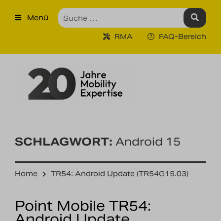
×
Menü
Produkte
RMA
FAQ-Bereich
Robuste Industrie-Tablet PCs
Ruggedized Industrie
Handhelds
Tragbare Drucker
Tragbare Barcodescanner
SCHLAGWORT:
Android 15
Unternehmen
Home
TR54: Android Update (TR54G15.03)
Unsere Leistungen
Point Mobile TR54:
Kontakt
Android Update