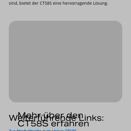
sind, bietet der CT58S eine hervorragende Lösung.
Mehr über den
Weiterführende Links:
CT58S erfahren