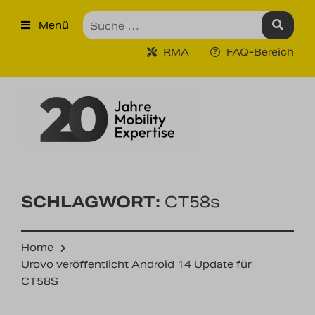
×
Menü
Produkte
RMA
FAQ-Bereich
Robuste Industrie-Tablet PCs
Ruggedized Industrie
Handhelds
Tragbare Drucker
Tragbare Barcodescanner
SCHLAGWORT:
CT58s
Unternehmen
Home
Unsere Leistungen
Urovo veröffentlicht Android 14 Update für
CT58S
Kontakt