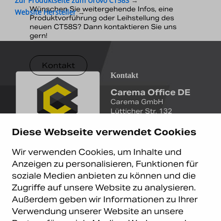
Zur Produktseite zum Urovo CT58S
→
Wünschen Sie weitergehende Infos, eine
Website Hersteller
→
Produktvorführung oder Leihstellung des
neuen CT58S? Dann kontaktieren Sie uns
gern!
Kontakt
Kontakt
Carema Office DE
Carema GmbH
Lütticher Str. 132
D-40547 Düsseldorf
Diese Webseite verwendet Cookies
+49 (0)211 9367 8390
Wir verwenden Cookies, um Inhalte und
info@carema.de
Anzeigen zu personalisieren, Funktionen für
© Copyright 2026 Carema
soziale Medien anbieten zu können und die
GmbH. Alle Rechte vorbehalten.
Zugriffe auf unsere Website zu analysieren.
Datenschutz
|
Impressum
Außerdem geben wir Informationen zu Ihrer
Carema Warehouse
Kundendienst
Verwendung unserer Website an unsere