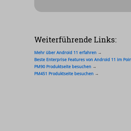
Wie erhalte ich d
PM90/PM451?
Weiterführende Links:
Für weitere Details zum Update
Mehr über Android 11 erfahren
→
Verbindung.
Beste Enterprise Features von Android 11 im Poi
PM90 Produktseite besuchen
→
PM451 Produktseite besuchen
→
Jetzt anfragen