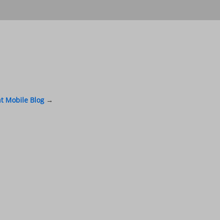
as Update für meinen
 auf Android 11 setzen Sie sich gerne mit uns in
nt Mobile Blog
→