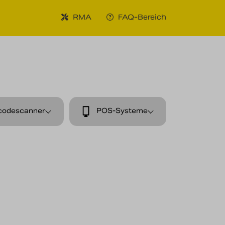
RMA
FAQ-Bereich
codescanner
POS-Systeme