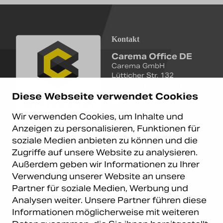
Kontakt
Carema Office DE
Carema GmbH
Lütticher Str. 132
D-40547 Düsseldorf
Diese Webseite verwendet Cookies
+49 (0)211 9367 8390
Wir verwenden Cookies, um Inhalte und
info@carema.de
Anzeigen zu personalisieren, Funktionen für
© Copyright 2026 Carema
soziale Medien anbieten zu können und die
GmbH. Alle Rechte vorbehalten.
Zugriffe auf unsere Website zu analysieren.
Datenschutz
|
Impressum
Außerdem geben wir Informationen zu Ihrer
Carema Warehouse
Kundendienst
Verwendung unserer Website an unsere
Partner für soziale Medien, Werbung und
Carema Hardware BV
Serviceabteilung
Analysen weiter. Unsere Partner führen diese
Bohemenstraat 9
8028 SB Zwolle
Informationen möglicherweise mit weiteren
Niederlande