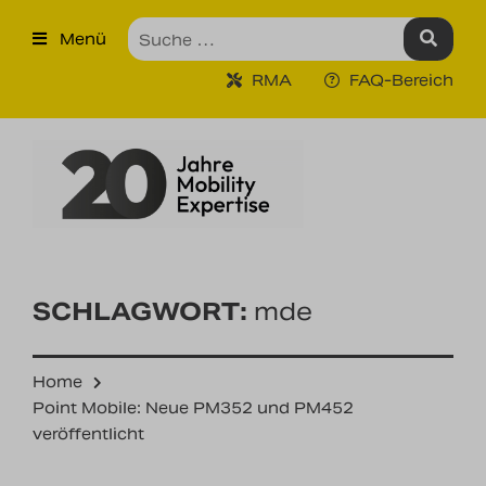
×
Menü
Produkte
RMA
FAQ-Bereich
Robuste Industrie-Tablet PCs
Ruggedized Industrie
Handhelds
Tragbare Drucker
Tragbare Barcodescanner
SCHLAGWORT:
mde
Unternehmen
Home
Unsere Leistungen
Point Mobile: Neue PM352 und PM452
veröffentlicht
Kontakt