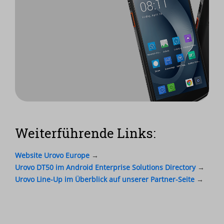
Mehr Infos
Weiterführende Links:
zum DT50?
Website Urovo Europe
→
Alle technischen
Urovo DT50 im Android Enterprise Solutions Directory
→
Spezifikationen und
Features finden Sie auf
Urovo Line-Up im Überblick auf unserer Partner-Seite
→
unseren Produktseiten.
Zur Übersicht