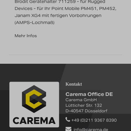
Brodit Gerätehalter 711259 - für Rugged
Devices - für Ihr Point Mobile PM451, PM452,
Janam XG4 mit fertigen Vorbohrungen
(AMPS-Lochmaß)
Mehr Infos
Kontakt
Carema Office DE
Carema GmbH
Lütticher Str. 132
D-40547 Düsseldorf
+49 (0)211 9367 8390
info@carema.de