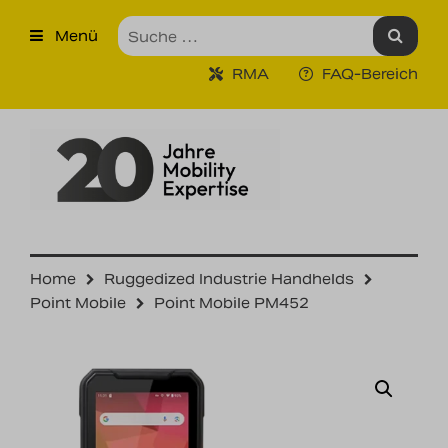
×
Menü
Produkte
RMA
FAQ-Bereich
Robuste Industrie-Tablet PCs
Ruggedized Industrie
Handhelds
Tragbare Drucker
Tragbare Barcodescanner
Home
Ruggedized Industrie Handhelds
Point Mobile
Point Mobile PM452
Unternehmen
Unsere Leistungen
Kontakt