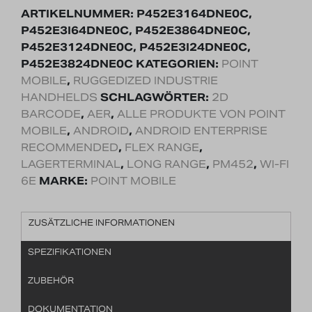
ARTIKELNUMMER:
P452E3164DNE0C,
P452E3I64DNE0C, P452E3864DNE0C,
P452E3124DNE0C, P452E3I24DNE0C,
P452E3824DNE0C
KATEGORIEN:
POINT
MOBILE
,
RUGGEDIZED INDUSTRIE
HANDHELDS
SCHLAGWÖRTER:
2D
BARCODE
,
AER
,
ALLE PRODUKTE VON POINT
MOBILE
,
ANDROID
,
ANDROID ENTERPRISE
RECOMMENDED
,
FLEX RANGE
,
LAGERTERMINAL
,
LONG RANGE
,
PM452
,
WI-FI
6E
MARKE:
POINT MOBILE
ZUSÄTZLICHE INFORMATIONEN
SPEZIFIKATIONEN
ZUBEHÖR
DOKUMENTATION