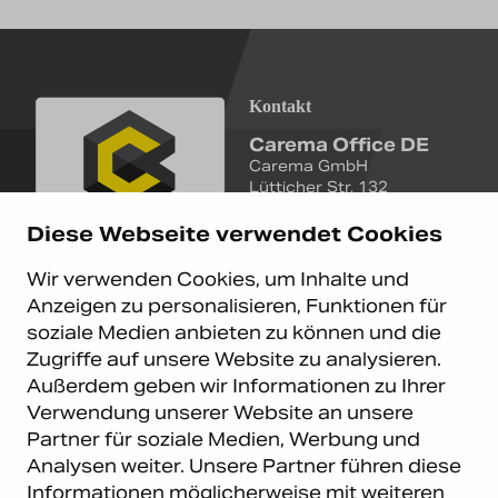
Kontakt
Carema Office DE
Carema GmbH
Lütticher Str. 132
D-40547 Düsseldorf
Diese Webseite verwendet Cookies
+49 (0)211 9367 8390
Wir verwenden Cookies, um Inhalte und
info@carema.de
Anzeigen zu personalisieren, Funktionen für
© Copyright 2026 Carema
soziale Medien anbieten zu können und die
GmbH. Alle Rechte vorbehalten.
Zugriffe auf unsere Website zu analysieren.
Datenschutz
|
Impressum
Außerdem geben wir Informationen zu Ihrer
Carema Warehouse
Kundendienst
Verwendung unserer Website an unsere
Partner für soziale Medien, Werbung und
Carema Hardware BV
Serviceabteilung
Analysen weiter. Unsere Partner führen diese
Bohemenstraat 9
8028 SB Zwolle
Informationen möglicherweise mit weiteren