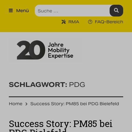
×
Menü
Produkte
RMA
FAQ-Bereich
Robuste Industrie-Tablet PCs
Ruggedized Industrie
Handhelds
Tragbare Drucker
Tragbare Barcodescanner
SCHLAGWORT:
PDG
Unternehmen
Home
Success Story: PM85 bei PDG Bielefeld
Unsere Leistungen
Success Story: PM85 bei
Kontakt