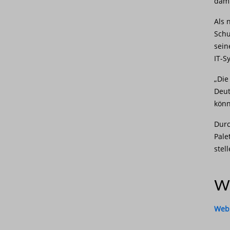
dami
Als 
Schu
sein
IT-S
„Die
Deut
könn
Durc
Pale
stell
We
Webs