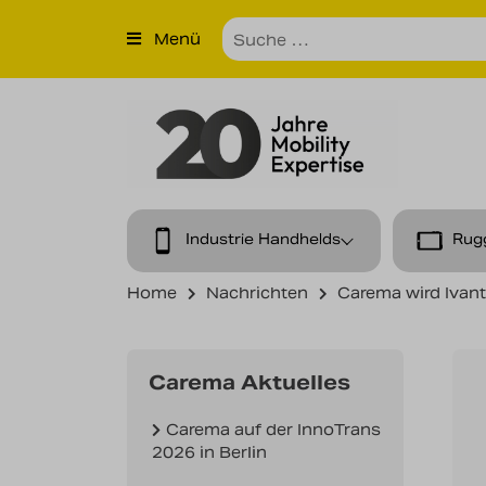
×
Menü
Produkte
Unternehmen
Unsere Leistungen
Kontakt
Industrie Handhelds
Rug
News
Home
Nachrichten
Carema wird Ivant
Karriere
Carema Aktuelles
Carema auf der InnoTrans
2026 in Berlin