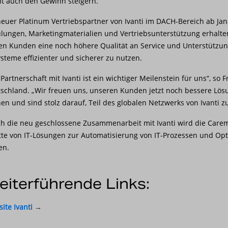
t auch den Gewinn steigern.
neuer Platinum Vertriebspartner von Ivanti im DACH-Bereich ab J
lungen, Marketingmaterialien und Vertriebsunterstützung erhalt
en Kunden eine noch höhere Qualität an Service und Unterstützung
ysteme effizienter und sicherer zu nutzen.
 Partnerschaft mit Ivanti ist ein wichtiger Meilenstein für uns“, so
schland. „Wir freuen uns, unseren Kunden jetzt noch bessere Lösun
en und sind stolz darauf, Teil des globalen Netzwerks von Ivanti zu
h die neu geschlossene Zusammenarbeit mit Ivanti wird die Carema
tte von IT-Lösungen zur Automatisierung von IT-Prozessen und Opt
en.
iterführende Links:
ite Ivanti
→