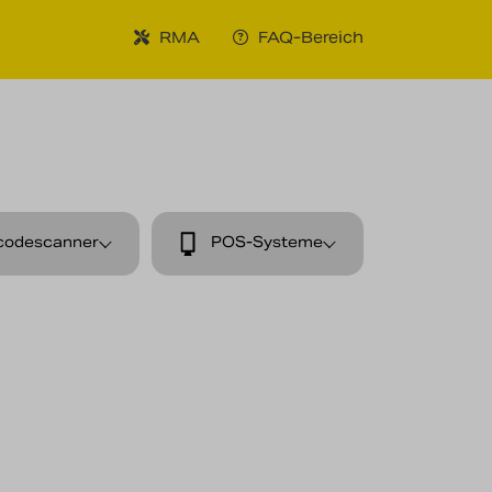
RMA
FAQ-Bereich
codescanner
POS-Systeme