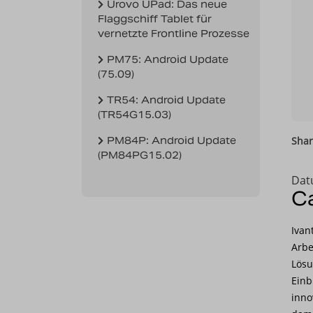
Urovo UPad: Das neue
Flaggschiff Tablet für
vernetzte Frontline Prozesse
PM75: Android Update
(75.09)
TR54: Android Update
(TR54G15.03)
PM84P: Android Update
Shar
(PM84PG15.02)
Dat
Ca
Ivan
Arbe
Lösu
Einb
inno