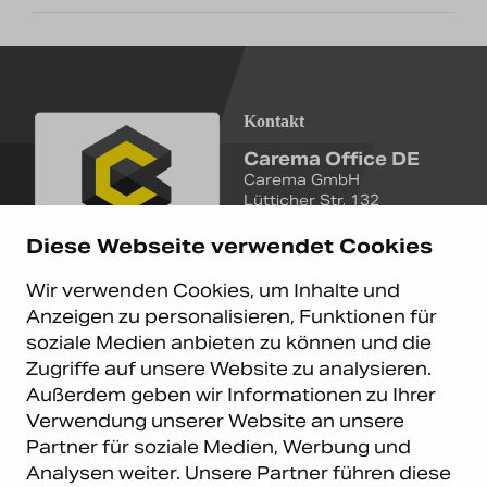
Kontakt
Carema Office DE
Carema GmbH
Lütticher Str. 132
D-40547 Düsseldorf
Diese Webseite verwendet Cookies
+49 (0)211 9367 8390
Wir verwenden Cookies, um Inhalte und
info@carema.de
Anzeigen zu personalisieren, Funktionen für
© Copyright 2026 Carema
soziale Medien anbieten zu können und die
GmbH. Alle Rechte vorbehalten.
Zugriffe auf unsere Website zu analysieren.
Datenschutz
|
Impressum
Außerdem geben wir Informationen zu Ihrer
Carema Warehouse
Kundendienst
Verwendung unserer Website an unsere
Partner für soziale Medien, Werbung und
Carema Hardware BV
Serviceabteilung
Analysen weiter. Unsere Partner führen diese
Bohemenstraat 9