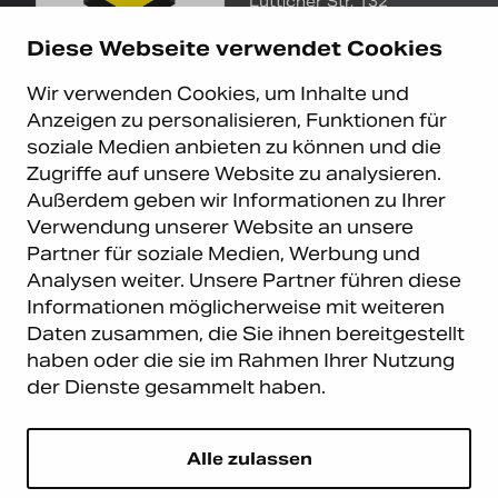
Lütticher Str. 132
D-40547 Düsseldorf
Diese Webseite verwendet Cookies
+49 (0)211 9367 8390
Wir verwenden Cookies, um Inhalte und
info@carema.de
Anzeigen zu personalisieren, Funktionen für
© Copyright 2026 Carema
soziale Medien anbieten zu können und die
GmbH. Alle Rechte vorbehalten.
Zugriffe auf unsere Website zu analysieren.
Datenschutz
|
Impressum
Außerdem geben wir Informationen zu Ihrer
Carema Warehouse
Kundendienst
Verwendung unserer Website an unsere
Partner für soziale Medien, Werbung und
Carema Hardware BV
Serviceabteilung
Analysen weiter. Unsere Partner führen diese
Bohemenstraat 9
8028 SB Zwolle
Informationen möglicherweise mit weiteren
Niederlande
Daten zusammen, die Sie ihnen bereitgestellt
haben oder die sie im Rahmen Ihrer Nutzung
Newsletter abonnieren
der Dienste gesammelt haben.
E-Mail
*
Alle zulassen