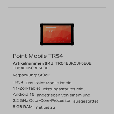
Point Mobile TR54
Artikelnummer/SKU:
TR54E3K03F5E0E,
TR54E6K03F5E0E
Verpackung: Stück
TR54
Das Point Mobile
ist ein
11-Zoll-Tablet
leistungsstarkes
mit
,
Android 15
angetrieben von einem
und
2.2 GHz Octa-Core-Prozessor
ausgestattet
8 GB RAM.
mit bis zu