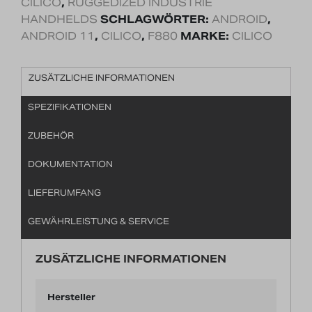
CILICO
,
RUGGEDIZED INDUSTRIE
HANDHELDS
SCHLAGWÖRTER:
ANDROID
,
ANDROID 11
,
CILICO
,
F880
MARKE:
CILICO
ZUSÄTZLICHE INFORMATIONEN
SPEZIFIKATIONEN
ZUBEHÖR
DOKUMENTATION
LIEFERUMFANG
GEWÄHRLEISTUNG & SERVICE
ZUSÄTZLICHE INFORMATIONEN
Hersteller