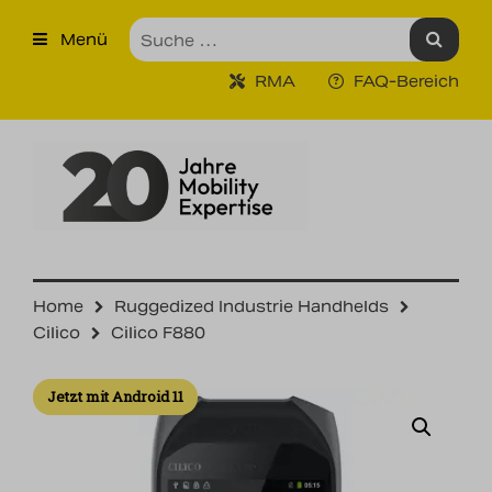
×
Menü
Produkte
RMA
FAQ-Bereich
Robuste Industrie-Tablet PCs
Ruggedized Industrie
Handhelds
Tragbare Drucker
Tragbare Barcodescanner
Home
Ruggedized Industrie Handhelds
Cilico
Cilico F880
Unternehmen
Jetzt mit Android 11
Unsere Leistungen
Kontakt