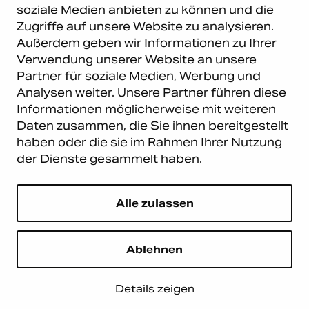
soziale Medien anbieten zu können und die
GmbH. Alle Rechte vorbehalten.
Zugriffe auf unsere Website zu analysieren.
Datenschutz
|
Impressum
Außerdem geben wir Informationen zu Ihrer
Carema Warehouse
Kundendienst
Verwendung unserer Website an unsere
Partner für soziale Medien, Werbung und
Carema Hardware BV
Serviceabteilung
Analysen weiter. Unsere Partner führen diese
Bohemenstraat 9
8028 SB Zwolle
Informationen möglicherweise mit weiteren
Niederlande
Daten zusammen, die Sie ihnen bereitgestellt
haben oder die sie im Rahmen Ihrer Nutzung
Newsletter abonnieren
der Dienste gesammelt haben.
E-Mail
*
Alle zulassen
Ablehnen
Details zeigen