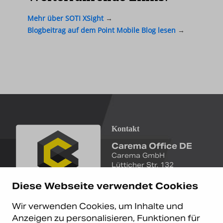
Mehr über SOTI XSight
→
Blogbeitrag auf dem Point Mobile Blog lesen
→
Kontakt
Carema Office DE
Carema GmbH
Lütticher Str. 132
D-40547 Düsseldorf
Diese Webseite verwendet Cookies
+49 (0)211 9367 8390
Wir verwenden Cookies, um Inhalte und
info@carema.de
Anzeigen zu personalisieren, Funktionen für
© Copyright 2026 Carema