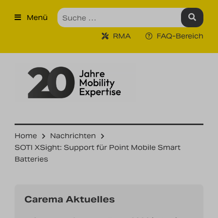
×
Menü
Produkte
RMA
FAQ-Bereich
Robuste Industrie-Tablet PCs
Ruggedized Industrie
Handhelds
Tragbare Drucker
Tragbare Barcodescanner
Home
Nachrichten
SOTI XSight: Support für Point Mobile Smart
Unternehmen
Batteries
Unsere Leistungen
Carema Aktuelles
Kontakt