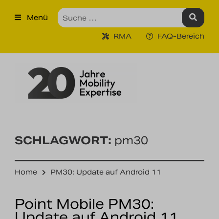
×
Menü
Produkte
RMA
FAQ-Bereich
Robuste Industrie-Tablet PCs
Ruggedized Industrie
Handhelds
Tragbare Drucker
Tragbare Barcodescanner
SCHLAGWORT:
pm30
Unternehmen
Home
PM30: Update auf Android 11
Unsere Leistungen
Point Mobile PM30:
Kontakt
Update auf Android 11