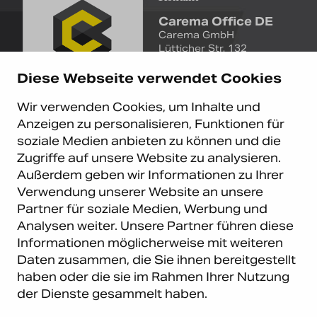
Carema Office DE
Carema GmbH
Lütticher Str. 132
D-40547 Düsseldorf
Diese Webseite verwendet Cookies
+49 (0)211 9367 8390
Wir verwenden Cookies, um Inhalte und
info@carema.de
Anzeigen zu personalisieren, Funktionen für
© Copyright 2026 Carema
soziale Medien anbieten zu können und die
GmbH. Alle Rechte vorbehalten.
Zugriffe auf unsere Website zu analysieren.
Datenschutz
|
Impressum
Außerdem geben wir Informationen zu Ihrer
Carema Warehouse
Kundendienst
Verwendung unserer Website an unsere
Partner für soziale Medien, Werbung und
Carema Hardware BV
Serviceabteilung
Analysen weiter. Unsere Partner führen diese
Bohemenstraat 9
8028 SB Zwolle
Informationen möglicherweise mit weiteren
Niederlande
Daten zusammen, die Sie ihnen bereitgestellt
haben oder die sie im Rahmen Ihrer Nutzung
Newsletter abonnieren
der Dienste gesammelt haben.
E-Mail
*