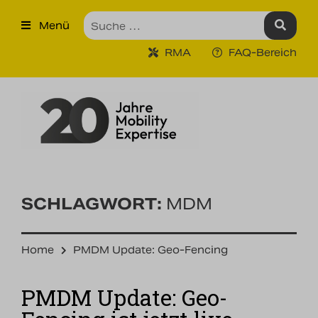
×
Menü
Produkte
RMA
FAQ-Bereich
Robuste Industrie-Tablet PCs
Ruggedized Industrie
Handhelds
Tragbare Drucker
Tragbare Barcodescanner
SCHLAGWORT:
MDM
Unternehmen
Home
PMDM Update: Geo-Fencing
Unsere Leistungen
PMDM Update: Geo-
Kontakt