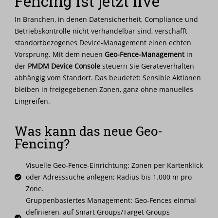
Fencing ist jetzt live
Nachrichten
In Branchen, in denen Datensicherheit, Compliance und
Betriebskontrolle nicht verhandelbar sind, verschafft
Karriere
standortbezogenes Device-Management einen echten
Vorsprung. Mit dem neuen
Geo-Fence-Management
in
der
PMDM Device Console
steuern Sie Geräteverhalten
abhängig vom Standort. Das beudetet: Sensible Aktionen
bleiben in freigegebenen Zonen, ganz ohne manuelles
Eingreifen.
Was kann das neue Geo-
Fencing?
Visuelle Geo-Fence-Einrichtung: Zonen per Kartenklick
oder Adresssuche anlegen; Radius bis 1.000 m pro
Zone.
Gruppenbasiertes Management: Geo-Fences einmal
definieren, auf Smart Groups/Target Groups