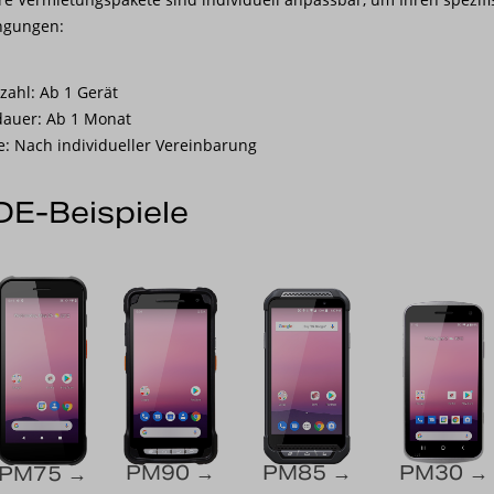
ngungen:
zahl: Ab 1 Gerät
dauer: Ab 1 Monat
e: Nach individueller Vereinbarung
E-Beispiele
PM90 →
PM85 →
PM30 →
PM75 →