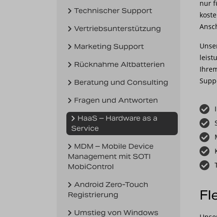
nur f
Technischer Support
koste
Ansc
Vertriebsunterstützung
Unser
Marketing Support
leist
Rücknahme Altbatterien
Ihrem
Supp
Beratung und Consulting
Fragen und Antworten
HaaS – Hardware as a
Service
MDM – Mobile Device
Management mit SOTI
MobiControl
Android Zero-Touch
Fl
Registrierung
Umstieg von Windows
Unser