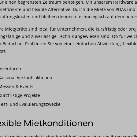
ür einen begrenzten Zeitraum benötigen. Mit unserem Hardware as
neffiziente und flexible Alternative. Durch die Miete von PDAs un
haffungskosten und bleiben dennoch technologisch auf dem neues
e Mietgeräte sind ideal für Unternehmen, die kurzfristig oder pro
ungsfähige und zuverlässige Technik angewiesen sind. Ob für we
 Bedarf an. Profitieren Sie von einer einfachen Abwicklung, flexi
ort.
Inventuren
Saisonal Verkaufsaktionen
Messen & Events
Kurzfristige Projekte
Test- und Evaluierungszwecke
exible Mietkonditionen
e Vermietungspakete sind individuell anpassbar, um Ihren spezif