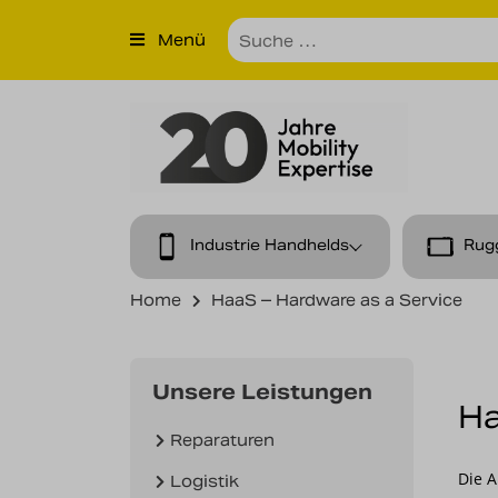
×
Menü
Produkte
Unternehmen
Unsere Leistungen
Kontakt
Industrie Handhelds
Rug
News
Home
HaaS – Hardware as a Service
Karriere
Unsere Leistungen
Ha
Reparaturen
Die 
Logistik